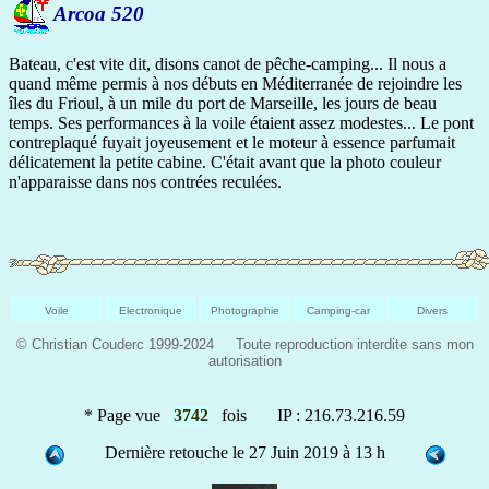
Arcoa 520
Bateau, c'est vite dit, disons canot de pêche-camping... Il nous a
quand même permis à nos débuts en Méditerranée de rejoindre les
îles du Frioul, à un mile du port de Marseille, les jours de beau
temps. Ses performances à la voile étaient assez modestes... Le pont
contreplaqué fuyait joyeusement et le moteur à essence parfumait
délicatement la petite cabine. C'était avant que la photo couleur
n'apparaisse dans nos contrées reculées.
Voile
Electronique
Photographie
Camping-car
Divers
© Christian Couderc 1999-2024 Toute reproduction interdite sans mon
autorisation
* Page vue
3742
fois IP : 216.73.216.59
Dernière retouche le 27 Juin 2019 à 13 h