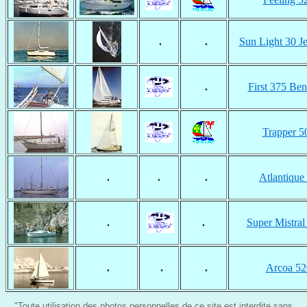
.
.
Sun Light 30 J
.
First 375 Ben
Trapper 5
.
.
.
Atlantique
.
.
Super Mistra
.
.
.
Arcoa 52
"Toute utilisation des photos personnelles de ce site est interdite sans