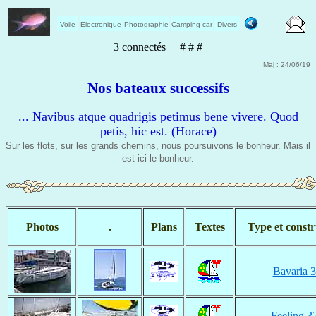
Voile
Electronique
Photographie
Camping-car
Divers
3 connectés # # #
Maj : 24/06/19
Nos bateaux successifs
... Navibus atque quadrigis petimus bene vivere. Quod
petis, hic est. (Horace)
Sur les flots, sur les grands chemins, nous poursuivons le bonheur. Mais il
est ici le bonheur.
Photos
.
Plans
Textes
Type et const
Bavaria 
Feeling 3