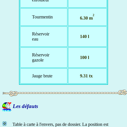
2
Tourmentin
6.30 m
Réservoir
140 l
eau
Réservoir
100 l
gazole
Jauge brute
9.31 tx
Les défauts
Table à carte à l'envers, pas de dossier. La position est