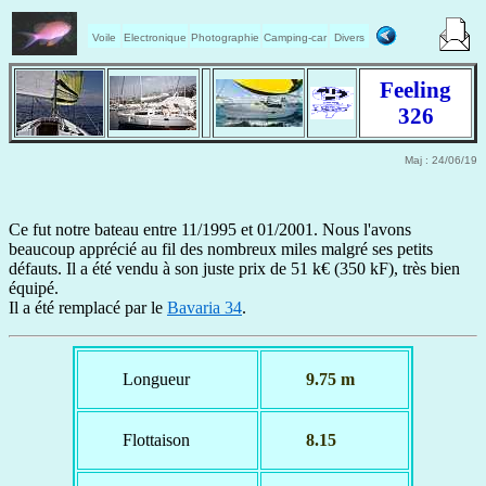
Voile
Electronique
Photographie
Camping-car
Divers
Feeling
326
Maj : 24/06/19
Ce fut notre bateau entre 11/1995 et 01/2001. Nous l'avons
beaucoup apprécié au fil des nombreux miles malgré ses petits
défauts. Il a été vendu à son juste prix de 51 k€ (350 kF), très bien
équipé.
Il a été remplacé par le
Bavaria 34
.
Longueur
9.75 m
Flottaison
8.15