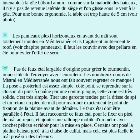
intenable à la gîte bâbord amure, comme sur la majorité des bateaux,
il n'y a pas de retenue latérale du siège et l'on glisse sous le vent à la
gîte. Pour une bonne ergonomie, la table est trop haute de 5 cm (voir
photo).
Les panneaux plexi horizontaux en avant du mât sont
totalement inutiles en Méditerranée et ils fragilisent inutilement le
roof. (voir chapitre panneaux), il faut les couvrir avec des prélarts en
été pour éviter l'effet de serre.
Pas de faux étai largable d'origine pour gréer le tourmentin,
impossible de l'envoyer avec l'enrouleur. Les nombreux coups de
Mistral en Méditerranée nous ont fait souvent regretter ce manque !
La pose a posteriori est assez simple. côté pont, se reprendre sur la
cloison du puits à chaîne par une contre-plaque, cette zone est très
solide, c'est très simple. Tirer une garcette tendue par la drisse de spi
et un retour en pied de mât pour marquer exactement le point de
fixation de la platine avant de démâter. Le faux étai doit être
parallèle à l'étai. Il faut raccourcir ce faux étai pour le fixer en pied
de mât au repos, et ajouter une rallonge mobile d'un mètre avec
crochet pélican et ridoir pour la mise en place. Certains ont posé la
platine bateau gréé, à la chaise de calfat, mais cela est plus facile le
mât posé sur des tréteaux.