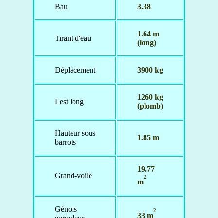
Bau
3.38
1.64 m
Tirant d'eau
(long)
Déplacement
3900 kg
1260 kg
Lest long
(plomb)
Hauteur sous
1.85 m
barrots
19.77
Grand-voile
2
m
Génois
2
33 m
enrouleur