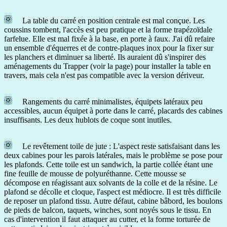
La table du carré en position centrale est mal conçue. Les
coussins tombent, l'accès est peu pratique et la forme trapézoïdale
farfelue. Elle est mal fixée à la base, en porte à faux. J'ai dû refaire
un ensemble d'équerres et de contre-plaques inox pour la fixer sur
les planchers et diminuer sa liberté. Ils auraient dû s'inspirer des
aménagements du Trapper (voir la page) pour installer la table en
travers, mais cela n'est pas compatible avec la version dériveur.
Rangements du carré minimalistes, équipets latéraux peu
accessibles, aucun équipet à porte dans le carré, placards des cabines
insuffisants. Les deux hublots de coque sont inutiles.
Le revêtement toile de jute : L'aspect reste satisfaisant dans les
deux cabines pour les parois latérales, mais le problème se pose pour
les plafonds. Cette toile est un sandwich, la partie collée étant une
fine feuille de mousse de polyuréthanne. Cette mousse se
décompose en réagissant aux solvants de la colle et de la résine. Le
plafond se décolle et cloque, l'aspect est médiocre. Il est très difficile
de reposer un plafond tissu. Autre défaut, cabine bâbord, les boulons
de pieds de balcon, taquets, winches, sont noyés sous le tissu. En
cas d'intervention il faut attaquer au cutter, et la forme torturée de