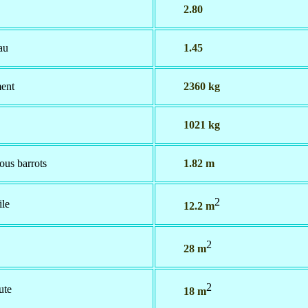
2.80
au
1.45
ent
2360 kg
1021 kg
ous barrots
1.82 m
2
ile
12.2 m
2
28 m
2
ute
18 m