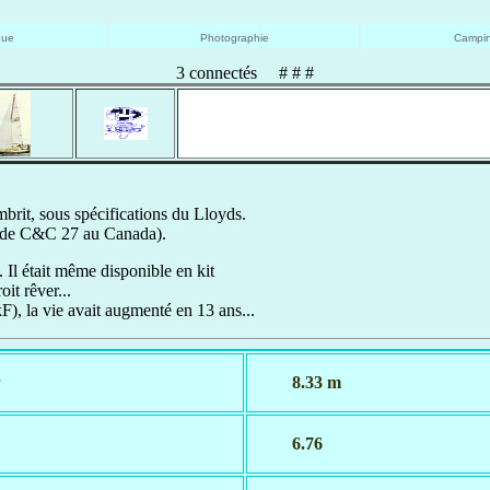
que
Photographie
Campin
3 connectés # # #
brit, sous spécifications du Lloyds.
m de C&C 27 au Canada).
. Il était même disponible en kit
it rêver...
F), la vie avait augmenté en 13 ans...
8.33 m
6.76