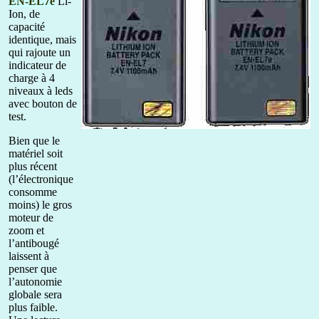
EN-EL7e
Li-
Ion, de
capacité
identique, mais
qui rajoute un
indicateur de
charge à 4
niveaux à leds
avec bouton de
test.
Bien que le
matériel soit
plus récent
(l’électronique
consomme
moins) le gros
moteur de
zoom et
l’antibougé
laissent à
penser que
l’autonomie
globale sera
plus faible.