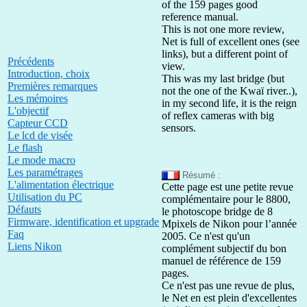
of the 159 pages good
reference manual.
This is not one more review,
Net is full of excellent ones (see
links), but a different point of
Précédents
view.
Introduction, choix
This was my last bridge (but
Premières remarques
not the one of the Kwaï river..),
Les mémoires
in my second life, it is the reign
L'objectif
of reflex cameras with big
Capteur CCD
sensors.
Le lcd de visée
Le flash
Le mode macro
Les paramétrages
Résumé :
L'alimentation électrique
Cette page est une petite revue
Utilisation du PC
complémentaire pour le 8800,
Défauts
le photoscope bridge de 8
Firmware, identification et upgrade
Mpixels de Nikon pour l’année
Faq
2005. Ce n'est qu'un
Liens Nikon
complément subjectif du bon
manuel de référence de 159
pages.
Ce n'est pas une revue de plus,
le Net en est plein d'excellentes