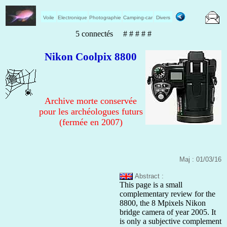
Voile
Electronique
Photographie
Camping-car
Divers
5 connectés # # # # #
Nikon Coolpix 8800
Archive morte conservée
pour les archéologues futurs
(fermée en 2007)
Maj : 01/03/16
Abstract :
This page is a small
complementary review for the
8800, the 8 Mpixels Nikon
bridge camera of year 2005. It
is only a subjective complement