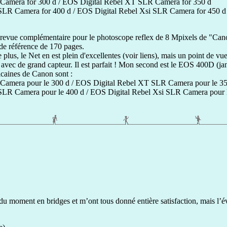
Camera for 300 d / EOS Digital Rebel XT SLR Camera for 350 d
SLR Camera for 400 d / EOS Digital Rebel Xsi SLR Camera for 450 d
te revue complémentaire pour le photoscope reflex de 8 Mpixels de "Ca
de référence de 170 pages.
plus, le Net en est plein d'excellentes (voir liens), mais un point de vue
avec de grand capteur. Il est parfait ! Mon second est le EOS 400D (jan
caines de Canon sont :
Camera pour le 300 d / EOS Digital Rebel XT SLR Camera pour le 3
SLR Camera pour le 400 d / EOS Digital Rebel Xsi SLR Camera pour l
du moment en bridges et m’ont tous donné entière satisfaction, mais l’évo