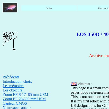
Voile
Electroni
EOS 350D / 400
Archive mo
Précédents
Introduction, choix
Abstract :
Les mémoires
This page is a small com
Les objectifs
pages good reference ma
Zoom EF-S 17- 85 mm USM
This is not one more revie
Zoom EF 70-300 mm USM
It is my first reflex wit
Capteur CMOS
US designations for Can
Nettoyage capteur