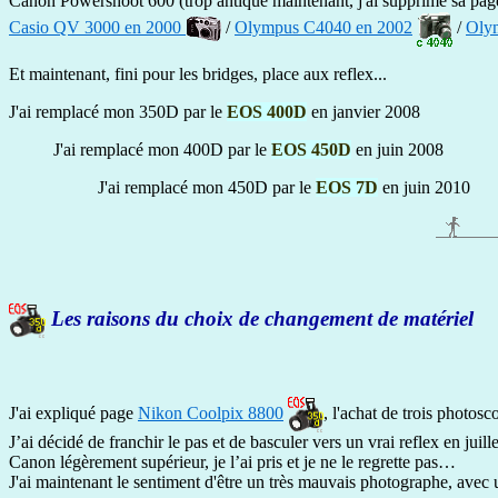
Canon Powershoot 600 (trop antique maintenant, j'ai supprimé sa pag
Casio QV 3000 en 2000
/
Olympus C4040 en 2002
/
Oly
Et maintenant, fini pour les bridges, place aux reflex...
J'ai remplacé mon 350D par le
EOS 400D
en janvier 2008
J'ai remplacé mon 400D par le
EOS 450D
en juin 2008
J'ai remplacé mon 450D par le
EOS 7D
en juin 2010
Les raisons du choix de changement de matériel
J'ai expliqué page
Nikon Coolpix 8800
, l'achat de trois photos
J’ai décidé de franchir le pas et de basculer vers un vrai reflex en 
Canon légèrement supérieur, je l’ai pris et je ne le regrette pas…
J'ai maintenant le sentiment d'être un très mauvais photographe, avec 