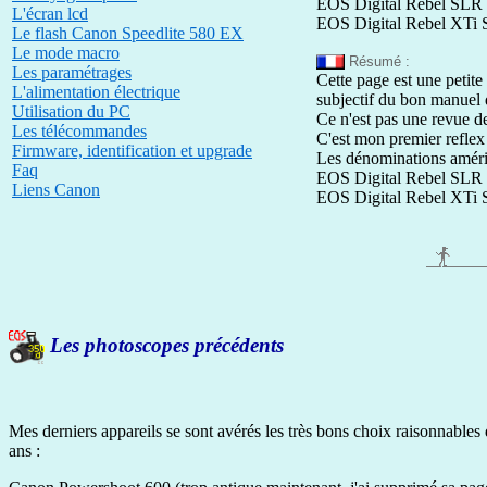
EOS Digital Rebel SLR 
L'écran lcd
EOS Digital Rebel XTi 
Le flash Canon Speedlite 580 EX
Le mode macro
Résumé :
Les paramétrages
Cette page est une peti
L'alimentation électrique
subjectif du bon manuel 
Utilisation du PC
Ce n'est pas une revue de 
Les télécommandes
C'est mon premier reflex 
Firmware, identification et upgrade
Les dénominations améri
Faq
EOS Digital Rebel SLR 
Liens Canon
EOS Digital Rebel XTi 
Les photoscopes précédents
Mes derniers appareils se sont avérés les très bons choix raisonnables 
ans :