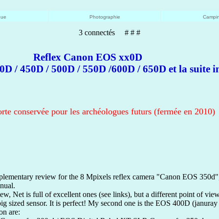
que
Photographie
Campin
3 connectés # # #
Reflex Canon EOS xx0D
D / 450D / 500D / 550D /600D / 650D et la suite in
rte conservée pour les archéologues futurs (fermée en 2010)
plementary review for the 8 Mpixels reflex camera "Canon EOS 350d", s
nual.
w, Net is full of excellent ones (see links), but a different point of view
h big sized sensor. It is perfect! My second one is the EOS 400D (januray
on are: