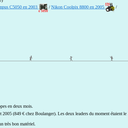
e)
mpus C5050 en 2003
/
Nikon Coolpix 8800 en 200
5
/
copes en deux mois.
juillet 2005 (849 € chez Boulanger). Les deux leaders du moment étaient 
un très bon matériel.