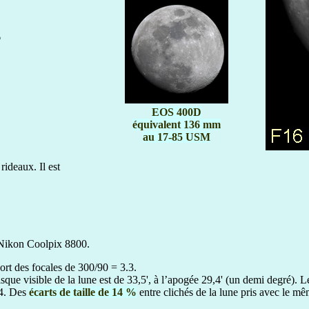
6
EOS 400D
équivalent 136 mm
au 17-85 USM
ideaux. Il est
u Nikon Coolpix 8800.
ort des focales de 300/90 = 3.3.
isque visible de la lune est de 33,5', à l’apogée 29,4' (un demi degré). L
14. Des
écarts de taille de 14 %
entre clichés de la lune pris avec le m