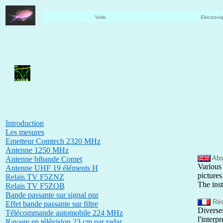
Voile
Electroni
Introduction
Les mesures
Emetteur Comtech 2320 MHz
Antenne 1250 MHz
Abst
Antenne bibande Comet
Various
Antenne UHF 19 éléments H
pictures
Relais TV F5ZNZ
The inst
Relais TV F5ZOB
Bande passante sur signal pur
Rés
Effet bande passante sur filtre
Diverse
Télécommande automobile 224 MHz
l'interp
Ravage en télévision 23 cm par radar