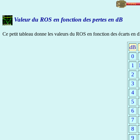
Valeur du ROS en fonction des pertes en dB
Ce petit tableau donne les valeurs du ROS en fonction des écarts en dB 
dB
0
1
2
3
4
5
6
7
8
9