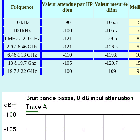
Valeur attendue par HP
Valeur mesurée
Fréquence
Meil
dbm
dBm
10 kHz
-90
-105.3
1
100 kHz
-100
-105.7
5
1 MHz à 2.9 GHz
-121
129.5
8
2.9 à 6.46 GHz
-121
-126.3
5
6.46 à 13 GHz
-110
-119.8
1
13 à 19.7 Ghz
-105
-129.7
1
19.7 à 22 GHz
-100
-109
9