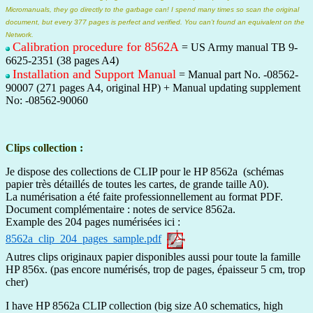
Micromanuals, they go directly to the garbage can! I spend many times so scan the original
document, but every 377 pages is perfect and verified. You can’t found an equivalent on the
Network.
Calibration procedure for 8562A
= US Army manual TB 9-
6625-2351 (38 pages A4)
Installation and Support Manual
= Manual part No. -08562-
90007 (271 pages A4, original HP) + Manual updating supplement
No: -08562-90060
Clips collection :
Je dispose des collections de CLIP pour le HP 8562a (schémas
papier très détaillés de toutes les cartes, de grande taille A0).
La numérisation a été faite professionnellement au format PDF.
Document complémentaire : notes de service 8562a.
Example des 204 pages numérisées ici :
8562a_clip_204_pages_sample.pdf
Autres clips originaux papier disponibles aussi pour toute la famille
HP 856x. (pas encore numérisés, trop de pages, épaisseur 5 cm, trop
cher)
I have HP 8562a CLIP collection (big size A0 schematics, high