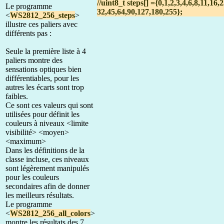
//uint8_t steps[] ={0,1,2,3,4,6,8,11,16,2
Le programme
32,45,64,90,127,180,255};
<
WS2812_256_steps
>
illustre ces paliers avec
différents pas :
Seule la première liste à 4
paliers montre des
sensations optiques bien
différentiables, pour les
autres les écarts sont trop
faibles.
Ce sont ces valeurs qui sont
utilisées pour définit les
couleurs à niveaux <limite
visibilité> <moyen>
<maximum>
Dans les définitions de la
classe incluse, ces niveaux
sont légèrement manipulés
pour les couleurs
secondaires afin de donner
les meilleurs résultats.
Le programme
<
WS2812_256_all_colors
>
montre les résultats des 7