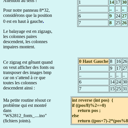
Attention au sens !
1
14
17
30
..
..
..
..
Pour notre panneau 8*32,
considérons que la position
6
9
24
27
.
0 est en haut à gauche
7
8
25
26
Le balayage est en zigzags,
les colonnes paires
descendent, les colonnes
impaires montent.
0 Haut Gauche
8
16
26
Ce zigzag est gênant quand
on veut afficher des fonts ou
1
9
17
27
transposer des images bmp
..
..
..
..
car on s’attend à ce que
6
14
24
30
toutes les colonnes
descendent ainsi :
7
15
25
31
Ma petite routine résout ce
int reverse (int pos) {
problème qui est montré
if ((pos/8)%2==0)
dans
return pos ;
"WS2812_fonts_....ino"
else
(fichiers joints).
return ((pos+7)-2*(pos%8)