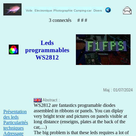
Voile
Electronique
Photographie
Camping-car
Divers
3 connectés # # #
Leds
programmables
WS2812
Maj : 01/07/2024
Abstract :
WS2812 are fantastics programable diodes
assembled in ribbons or panels. You can diplay
Présentation
very bright texte and pictures on panels visible at
des leds
long distance (enseigns, plates at the back of the
Particularités
car,…)
techniques
The big problem is that these leds requires a lot of
Adressage