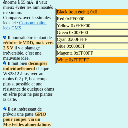
énorme à 55 mA, il vaut
mieux éviter les luminosités
Black (tout éteint) 0x0
maximum.
Comparez avec lessimples
Red 0xFF0000
leds ici :
Consommation
Yellow 0xFFFF00
leds CMS
Green 0x00FF00
Il pourrait être tentant de
Cyan 0x00FFFF
réduire le VDD, mais vers
Blue 0x0000FF
2.5 V
il y a plantage
irréversible, c’est une
Magenta 0xFF00FF
mauvaise idée.
White 0xFFFFFF
Il faut bien
découpler
individuellement
chaque
WS2812 à ras avec au
moins 0.2 µF, beaucoup
plus si possible et une
résistance de quelques ohms
en série pour ne pas planter
la carte.
Il est intéressant de
prévoir une patte
GPIO
pour couper via un
MosFet les alimentations