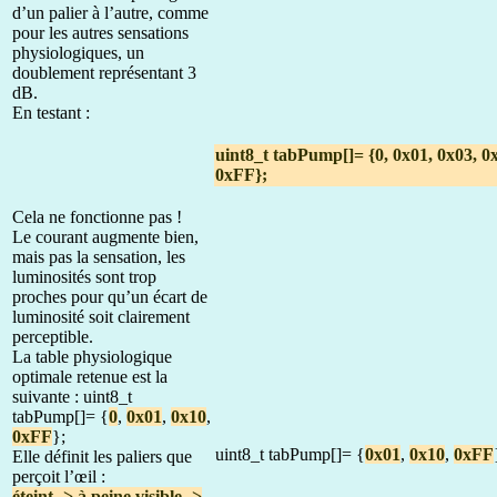
d’un palier à l’autre, comme
pour les autres sensations
physiologiques, un
doublement représentant 3
dB.
En testant :
uint8_t tabPump[]= {0, 0x01, 0x03, 0
0xFF};
Cela ne fonctionne pas !
Le courant augmente bien,
mais pas la sensation, les
luminosités sont trop
proches pour qu’un écart de
luminosité soit clairement
perceptible.
La table physiologique
optimale retenue est la
suivante : uint8_t
tabPump[]= {
0
,
0x01
,
0x10
,
0xFF
};
uint8_t tabPump[]= {
0x01
,
0x10
,
0xFF
Elle définit les paliers que
perçoit l’œil :
éteint -> à peine visible ->