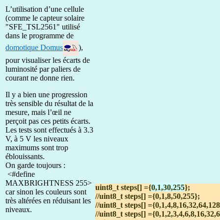
L’utilisation d’une cellule
(comme le capteur solaire
"SFE_TSL2561" utilisé
dans le programme de
domotique Domus
),
pour visualiser les écarts de
luminosité par paliers de
courant ne donne rien.
Il y a bien une progression
très sensible du résultat de la
mesure, mais l’œil ne
perçoit pas ces petits écarts.
Les tests sont effectués à 3.3
V, à 5 V les niveaux
maximums sont trop
éblouissants.
On garde toujours :
<#define
MAXBRIGHTNESS 255>
uint8_t steps[] ={
0,1,30,255
};
car sinon les couleurs sont
//uint8_t steps[] ={0,1,8,50,255};
très altérées en réduisant les
//uint8_t steps[] ={0,1,4,8,16,32,64,12
niveaux.
//uint8_t steps[] ={0,1,2,3,4,6,8,16,32,