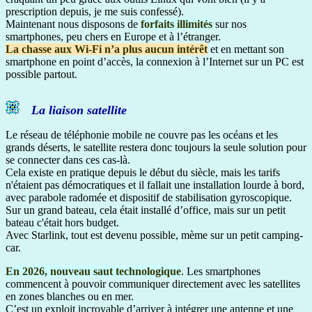
prescription depuis, je me suis confessé).
Maintenant nous disposons de
forfaits illimités
sur nos
smartphones, peu chers en Europe et à l’étranger.
La chasse aux Wi-Fi n’a plus aucun intérêt
et en mettant son
smartphone en point d’accès, la connexion à l’Internet sur un PC est
possible partout.
La liaison satellite
Le réseau de téléphonie mobile ne couvre pas les océans et les
grands déserts, le satellite restera donc toujours la seule solution pour
se connecter dans ces cas-là.
Cela existe en pratique depuis le début du siècle, mais les tarifs
n'étaient pas démocratiques et il fallait une installation lourde à bord,
avec parabole radomée et dispositif de stabilisation gyroscopique.
Sur un grand bateau, cela était installé d’office, mais sur un petit
bateau c'était hors budget.
Avec Starlink, tout est devenu possible, mème sur un petit camping-
car.
En 2026, nouveau saut technologique
. Les smartphones
commencent à pouvoir communiquer directement avec les satellites
en zones blanches ou en mer.
C’est un exploit incroyable d’arriver à intégrer une antenne et une