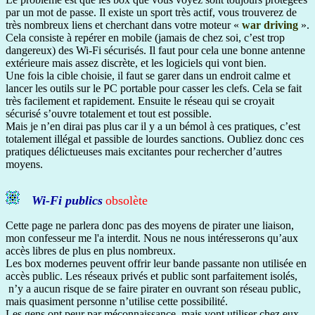
par un mot de passe. Il existe un sport très actif, vous trouverez de
très nombreux liens et cherchant dans votre moteur «
war driving
».
Cela consiste à repérer en mobile (jamais de chez soi, c’est trop
dangereux) des Wi-Fi sécurisés. Il faut pour cela une bonne antenne
extérieure mais assez discrète, et les logiciels qui vont bien.
Une fois la cible choisie, il faut se garer dans un endroit calme et
lancer les outils sur le PC portable pour casser les clefs. Cela se fait
très facilement et rapidement. Ensuite le réseau qui se croyait
sécurisé s’ouvre totalement et tout est possible.
Mais je n’en dirai pas plus car il y a un bémol à ces pratiques, c’est
totalement illégal et passible de lourdes sanctions. Oubliez donc ces
pratiques délictueuses mais excitantes pour rechercher d’autres
moyens.
Wi-Fi publics
obsolète
Cette page ne parlera donc pas des moyens de pirater une liaison,
mon confesseur me l'a interdit. Nous ne nous intéresserons qu’aux
accès libres de plus en plus nombreux.
Les box modernes peuvent offrir leur bande passante non utilisée en
accès public. Les réseaux privés et public sont parfaitement isolés,
n’y a aucun risque de se faire pirater en ouvrant son réseau public,
mais quasiment personne n’utilise cette possibilité.
Les gens ont peur par méconnaissance, mais vont utiliser chez eux