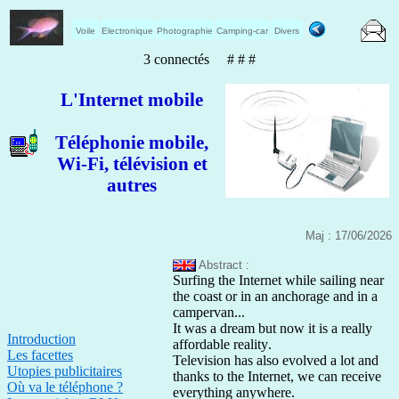
Voile
Electronique
Photographie
Camping-car
Divers
3 connectés # # #
L'Internet mobile
Téléphonie mobile,
Wi-Fi, télévision et
autres
Maj : 17/06/2026
Abstract :
Surfing the Internet while sailing near
the coast or in an anchorage and in a
campervan...
It was a dream but now it is a really
Introduction
affordable reality
.
Les facettes
Television has also evolved a lot and
Utopies publicitaires
thanks to the Internet, we can receive
Où va le téléphone ?
everything anywhere.