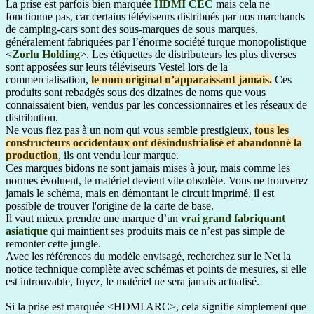
La prise est parfois bien marquée
HDMI CEC
mais cela ne
fonctionne pas, car certains téléviseurs distribués par nos marchands
de camping-cars sont des sous-marques de sous marques,
généralement fabriquées par l’énorme société turque monopolistique
<
Zorlu Holding
>. Les étiquettes de distributeurs les plus diverses
sont apposées sur leurs téléviseurs Vestel lors de la
commercialisation,
le nom original n’apparaissant jamais.
Ces
produits sont rebadgés sous des dizaines de noms que vous
connaissaient bien, vendus par les concessionnaires et les réseaux de
distribution.
Ne vous fiez pas à un nom qui vous semble prestigieux,
tous les
constructeurs occidentaux ont désindustrialisé et abandonné la
production
, ils ont vendu leur marque.
Ces marques bidons ne sont jamais mises à jour, mais comme les
normes évoluent, le matériel devient vite obsolète. Vous ne trouverez
jamais le schéma, mais en démontant le circuit imprimé, il est
possible de trouver l'origine de la carte de base.
Il vaut mieux prendre une marque d’un
vrai grand fabriquant
asiatique
qui maintient ses produits mais ce n’est pas simple de
remonter cette jungle.
Avec les références du modèle envisagé, recherchez sur le Net la
notice technique complète avec schémas et points de mesures, si elle
est introuvable, fuyez, le matériel ne sera jamais actualisé.
Si la prise est marquée <HDMI ARC>, cela signifie simplement que