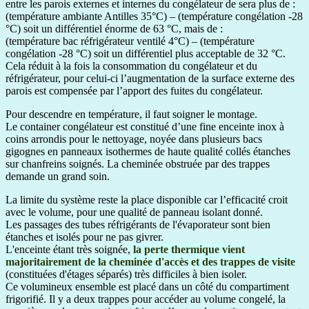
entre les parois externes et internes du congélateur de sera plus de :
(température ambiante Antilles 35°C) – (température congélation -28
°C) soit un différentiel énorme de 63 °C, mais de :
(température bac réfrigérateur ventilé 4°C) – (température
congélation -28 °C) soit un différentiel plus acceptable de 32 °C.
Cela réduit à la fois la consommation du congélateur et du
réfrigérateur, pour celui-ci l’augmentation de la surface externe des
parois est compensée par l’apport des fuites du congélateur.
Pour descendre en température, il faut soigner le montage.
Le container congélateur est constitué d’une fine enceinte inox à
coins arrondis pour le nettoyage, noyée dans plusieurs bacs
gigognes en panneaux isothermes de haute qualité collés étanches
sur chanfreins soignés. La cheminée obstruée par des trappes
demande un grand soin.
La limite du système reste la place disponible car l’efficacité croit
avec le volume, pour une qualité de panneau isolant donné.
Les passages des tubes réfrigérants de l'évaporateur sont bien
étanches et isolés pour ne pas givrer.
L'enceinte étant très soignée,
la perte thermique vient
majoritairement de la cheminée d'accès et des trappes de visite
(constituées d'étages séparés) très difficiles à bien isoler.
Ce volumineux ensemble est placé dans un côté du compartiment
frigorifié. Il y a deux trappes pour accéder au volume congelé, la