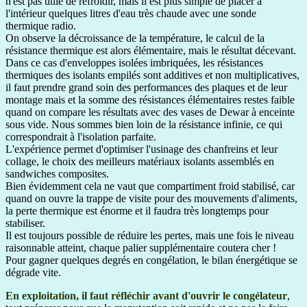
n'est pas utile de refroidir, mais il est plus simple de placer à
l'intérieur quelques litres d'eau très chaude avec une sonde
thermique radio.
On observe la décroissance de la température, le calcul de la
résistance thermique est alors élémentaire, mais le résultat décevant.
Dans ce cas d'enveloppes isolées imbriquées, les résistances
thermiques des isolants empilés sont additives et non multiplicatives,
il faut prendre grand soin des performances des plaques et de leur
montage mais et la somme des résistances élémentaires restes faible
quand on compare les résultats avec des vases de Dewar à enceinte
sous vide. Nous sommes bien loin de la résistance infinie, ce qui
correspondrait à l'isolation parfaite.
L'expérience permet d'optimiser l'usinage des chanfreins et leur
collage, le choix des meilleurs matériaux isolants assemblés en
sandwiches composites.
Bien évidemment cela ne vaut que compartiment froid stabilisé, car
quand on ouvre la trappe de visite pour des mouvements d'aliments,
la perte thermique est énorme et il faudra très longtemps pour
stabiliser.
Il est toujours possible de réduire les pertes, mais une fois le niveau
raisonnable atteint, chaque palier supplémentaire coutera cher !
Pour gagner quelques degrés en congélation, le bilan énergétique se
dégrade vite.
En exploitation, il faut réfléchir avant d'ouvrir le congélateur
,