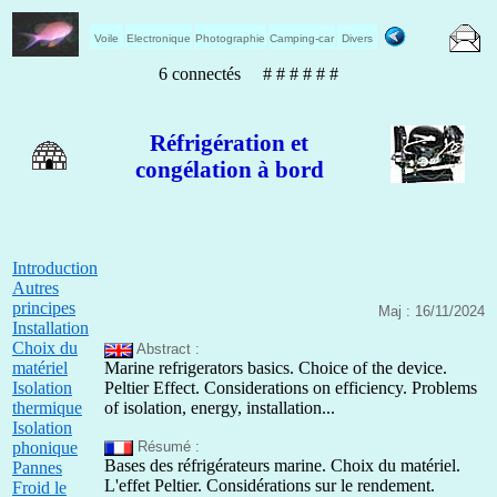
Voile
Electronique
Photographie
Camping-car
Divers
6 connectés # # # # # #
Réfrigération et
congélation à bord
Introduction
Autres
principes
Maj : 16/11/2024
Installation
Choix du
Abstract :
matériel
Marine refrigerators basics. Choice of the device.
Isolation
Peltier Effect. Considerations on efficiency. Problems
thermique
of isolation, energy, installation...
Isolation
phonique
Résumé :
Bases des réfrigérateurs marine. Choix du matériel.
Pannes
L'effet Peltier. Considérations sur le rendement.
Froid le