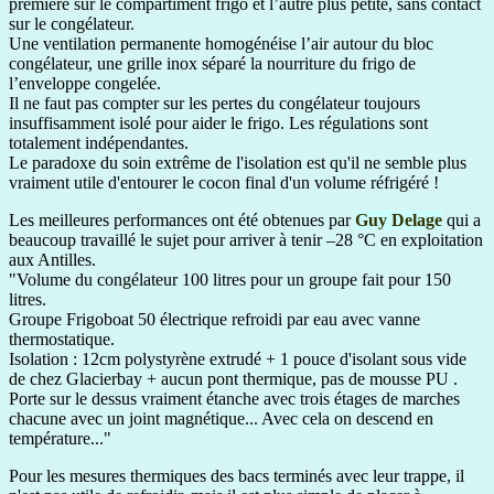
première sur le compartiment frigo et l’autre plus petite, sans contact
sur le congélateur.
Une ventilation permanente homogénéise l’air autour du bloc
congélateur, une grille inox séparé la nourriture du frigo de
l’enveloppe congelée.
Il ne faut pas compter sur les pertes du congélateur toujours
insuffisamment isolé pour aider le frigo. Les régulations sont
totalement indépendantes.
Le paradoxe du soin extrême de l'isolation est qu'il ne semble plus
vraiment utile d'entourer le cocon final d'un volume réfrigéré !
Les meilleures performances ont été obtenues par
Guy Delage
qui a
beaucoup travaillé le sujet pour arriver à tenir –28 °C en exploitation
aux Antilles.
"Volume du congélateur 100 litres pour un groupe fait pour 150
litres.
Groupe Frigoboat 50 électrique refroidi par eau avec vanne
thermostatique.
Isolation : 12cm polystyrène extrudé + 1 pouce d'isolant sous vide
de chez Glacierbay + aucun pont thermique, pas de mousse PU .
Porte sur le dessus vraiment étanche avec trois étages de marches
chacune avec un joint magnétique... Avec cela on descend en
température..."
Pour les mesures thermiques des bacs terminés avec leur trappe, il