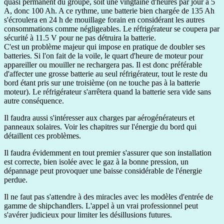
quasi permanent du groupe, soit une vingtaine d'heures par jour à 5
A, donc 100 Ah. A ce rythme, une batterie bien chargée de 135 Ah
s'écroulera en 24 h de mouillage forain en considérant les autres
consommations comme négligeables. Le réfrigérateur se coupera par
sécurité à 11.5 V pour ne pas détruira la batterie.
C'est un problème majeur qui impose en pratique de doubler ses
batteries. Si l'on fait de la voile, le quart d'heure de moteur pour
appareiller ou mouiller ne rechargera pas. Il est donc préférable
d'affecter une grosse batterie au seul réfrigérateur, tout le reste du
bord étant pris sur une troisième (on ne touche pas à la batterie
moteur). Le réfrigérateur s'arrêtera quand la batterie sera vide sans
autre conséquence.
Il faudra aussi s'intéresser aux charges par aérogénérateurs et
panneaux solaires. Voir les chapitres sur l'énergie du bord qui
détaillent ces problèmes.
Il faudra évidemment en tout premier s'assurer que son installation
est correcte, bien isolée avec le gaz à la bonne pression, un
dépannage peut provoquer une baisse considérable de l'énergie
perdue.
Il ne faut pas s'attendre à des miracles avec les modèles d'entrée de
gamme de shipchandlers. L'appel à un vrai professionnel peut
s'avérer judicieux pour limiter les désillusions futures.