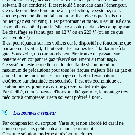
solvant. Il est condensé. Il est refoulé à nouveau dans l'échangeur.
Ce cycle complexe fonctionne à la perfection, le système, sans
aucune pièce mobile, ne fait aucun bruit en électrique (mais un
bruleur gaz est bruyant). Il est performant et fiable. Il est utilisé dans
les minibars d'hôtel pour le (silence absolu) et dans les camping-cars.
Le chauffage se fait au gaz, en 12 V ou en 220 V (ou en ce que
vous voulez !).
Il est peu répandu sur nos voiliers car le dispositif ne fonctionne que
parfaitement vertical, il faut éviter les risques liés à la flamme à la
gîte. Sous voile, un compromis peut être trouvé en passant sur
batterie et en coupant le gaz réservé seulement au mouillage.
Ce système reste le meilleur et le plus fiable si l'on prend un
maximum de précautions pour tous les risques majeurs liés au gaz et
à une flamme nue dans les aménagements et si l'évacuation
extérieure par cheminée est sécurisée. Il est très économique et
l'autonomie est grande avec une grosse bouteille de gaz.
Par facilité, et en l'absence d'horizontalité garantie, le montage très
médiocre à compresseur sera souvent préféré à bord.
Les pompes à chaleur
Par compression ou sorption. Vaste sujet non abordé ici car il ne
concerne pas nos petits bateaux pour le moment.
C'est une solution moderne à très bon rendement.