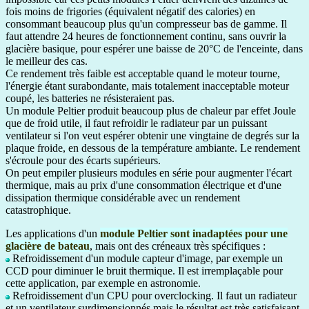
fois moins de frigories (équivalent négatif des calories) en
consommant beaucoup plus qu'un compresseur bas de gamme. Il
faut attendre 24 heures de fonctionnement continu, sans ouvrir la
glacière basique, pour espérer une baisse de 20°C de l'enceinte, dans
le meilleur des cas.
Ce rendement très faible est acceptable quand le moteur tourne,
l'énergie étant surabondante, mais totalement inacceptable moteur
coupé, les batteries ne résisteraient pas.
Un module Peltier produit beaucoup plus de chaleur par effet Joule
que de froid utile, il faut refroidir le radiateur par un puissant
ventilateur si l'on veut espérer obtenir une vingtaine de degrés sur la
plaque froide, en dessous de la température ambiante. Le rendement
s'écroule pour des écarts supérieurs.
On peut empiler plusieurs modules en série pour augmenter l'écart
thermique, mais au prix d'une consommation électrique et d'une
dissipation thermique considérable avec un rendement
catastrophique.
Les applications d'un
module Peltier sont inadaptées pour une
glacière de bateau
, mais ont des créneaux très spécifiques :
Refroidissement d'un module capteur d'image, par exemple un
CCD pour diminuer le bruit thermique. Il est irremplaçable pour
cette application, par exemple en astronomie.
Refroidissement d'un CPU pour overclocking. Il faut un radiateur
et un ventilateur surdimensionnés mais le résultat est très satisfaisant