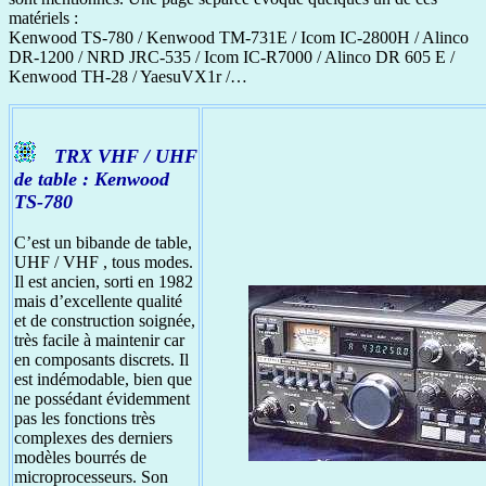
matériels :
Kenwood TS-780 / Kenwood TM-731E / Icom IC-2800H / Alinco
DR-1200 / NRD JRC-535 / Icom IC-R7000 / Alinco DR 605 E /
Kenwood TH-28 / YaesuVX1r /…
TRX VHF / UHF
de table : Kenwood
TS-780
C’est un bibande de table,
UHF / VHF , tous modes.
Il est ancien, sorti en 1982
mais d’excellente qualité
et de construction soignée,
très facile à maintenir car
en composants discrets. Il
est indémodable, bien que
ne possédant évidemment
pas les fonctions très
complexes des derniers
modèles bourrés de
microprocesseurs. Son