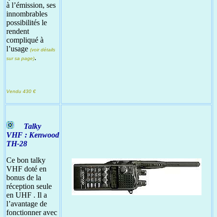
à l’émission, ses
innombrables
possibilités le
rendent
compliqué à
l’usage
(voir détails
.
sur sa page)
Vendu 430 €
Talky
VHF : Kenwood
TH-28
Ce bon talky
VHF doté en
bonus de la
réception seule
en UHF . Il a
l’avantage de
fonctionner avec